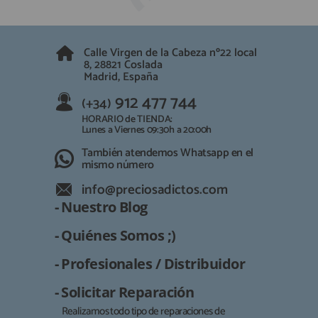
QUIÉNES SOMOS
REGISTRO PROFESIONAL
GUÍA DE COMPRA
Calle Virgen de la Cabeza nº22 local
8, 28821 Coslada
Madrid, España
912 477 744
(+34)
912 477 744
(+34)
HORARIO de TIENDA:
Lunes a Viernes 09:30h a 20:00h
HORARIO de TIENDA:
Lunes a Viernes 09:30h a 20:00h
También atendemos Whatsapp
También atendemos Whatsapp en el
mismo número
info@preciosadictos.com
info@preciosadictos.com
- Nuestro Blog
- Quiénes Somos ;)
- Profesionales / Distribuidor
- Solicitar Reparación
Realizamos todo tipo de reparaciones de