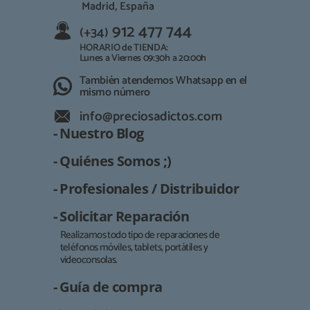
Madrid, España
912 477 744
(+34)
HORARIO de TIENDA:
Lunes a Viernes 09:30h a 20:00h
También atendemos Whatsapp en el
mismo número
info@preciosadictos.com
- Nuestro Blog
- Quiénes Somos ;)
- Profesionales / Distribuidor
- Solicitar Reparación
Realizamos todo tipo de reparaciones de
teléfonos móviles, tablets, portátiles y
Responsable:
videoconsolas.
Finalidad:
- Guía de compra
Legitimación: