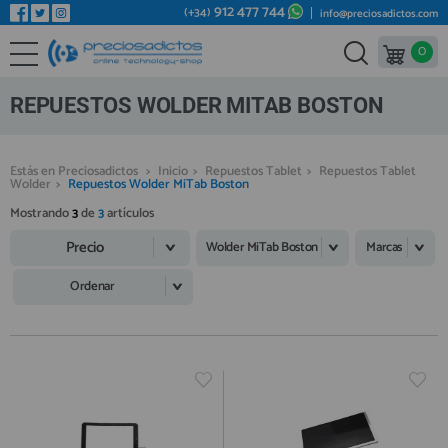
912 477 744
(+34)
info@preciosadictos.com
0
REPUESTOS MÓVILES
Bienvenid@ otra vez
YA SOY CLIENTE
REPUESTOS TABLET
REPUESTOS WOLDER MITAB BOSTON
REPUESTOS RELOJES INTELIGENTES
REPUESTOS VIDEOCONSOLAS
Estás en Preciosadictos
>
Inicio
>
Repuestos Tablet
>
Repuestos Tablet
Wolder
>
Repuestos Wolder MiTab Boston
REPUESTOS MACBOOK
Mostrando
3
de
3
artículos
Recordarme
¿Olvidó su contraseña?
Recordar aquí
REPUESTOS OTROS DISPOSITIVOS
Precio
Wolder MiTab Boston
Marcas
REPUESTOS PORTÁTILES
Ordenar
HERRAMIENTAS REPARACIÓN
IC CHIP / FPC
PLACAS BASE
Regístrate en un momento
¿ERES NUEVO?
MÓVILES REACONDICIONADOS