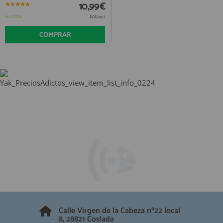
QUIÉNES SOMOS
10,99€
REGISTRO PROFESIONAL
GUÍA DE COMPRA
IVA Incl.
En STOCK
COMPRAR
912 477 744
(+34)
HORARIO de TIENDA:
Lunes a Viernes 09:30h a 20:00h
También atendemos Whatsapp
info@preciosadictos.com
Calle Virgen de la Cabeza nº22 local
8, 28821 Coslada