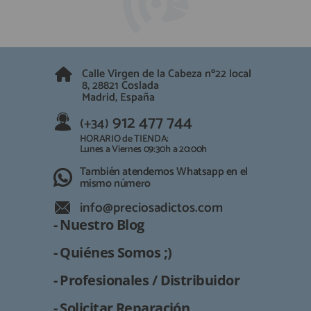
QUIÉNES SOMOS
REGISTRO PROFESIONAL
GUÍA DE COMPRA
Calle Virgen de la Cabeza nº22 local
912 477 744
8, 28821 Coslada
(+34)
Madrid, España
HORARIO de TIENDA:
Lunes a Viernes 09:30h a 20:00h
912 477 744
(+34)
También atendemos Whatsapp
HORARIO de TIENDA:
Lunes a Viernes 09:30h a 20:00h
info@preciosadictos.com
También atendemos Whatsapp en el
mismo número
info@preciosadictos.com
- Nuestro Blog
- Quiénes Somos ;)
- Profesionales / Distribuidor
- Solicitar Reparación