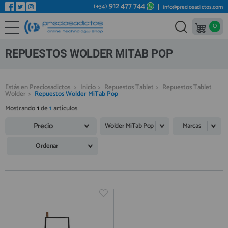
912 477 744
(+34)
info@preciosadictos.com
0
REPUESTOS MÓVILES
Bienvenid@ otra vez
YA SOY CLIENTE
REPUESTOS TABLET
REPUESTOS WOLDER MITAB POP
REPUESTOS RELOJES INTELIGENTES
REPUESTOS VIDEOCONSOLAS
Estás en Preciosadictos
>
Inicio
>
Repuestos Tablet
>
Repuestos Tablet
Wolder
>
Repuestos Wolder MiTab Pop
REPUESTOS MACBOOK
Mostrando
1
de
1
artículos
Recordarme
¿Olvidó su contraseña?
Recordar aquí
REPUESTOS OTROS DISPOSITIVOS
Precio
Wolder MiTab Pop
Marcas
REPUESTOS PORTÁTILES
Ordenar
HERRAMIENTAS REPARACIÓN
IC CHIP / FPC
PLACAS BASE
Regístrate en un momento
¿ERES NUEVO?
MÓVILES REACONDICIONADOS