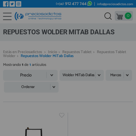
912 477 744
(+34)
info@preciosadictos.com
0
REPUESTOS MÓVILES
Bienvenid@ otra vez
YA SOY CLIENTE
REPUESTOS TABLET
REPUESTOS WOLDER MITAB DALLAS
REPUESTOS RELOJES INTELIGENTES
REPUESTOS VIDEOCONSOLAS
Estás en Preciosadictos
>
Inicio
>
Repuestos Tablet
>
Repuestos Tablet
Wolder
>
Repuestos Wolder MiTab Dallas
REPUESTOS MACBOOK
Mostrando
1
de
1
artículos
Recordarme
¿Olvidó su contraseña?
Recordar aquí
REPUESTOS OTROS DISPOSITIVOS
Precio
Wolder MiTab Dallas
Marcas
REPUESTOS PORTÁTILES
Ordenar
HERRAMIENTAS REPARACIÓN
IC CHIP / FPC
PLACAS BASE
Regístrate en un momento
¿ERES NUEVO?
MÓVILES REACONDICIONADOS