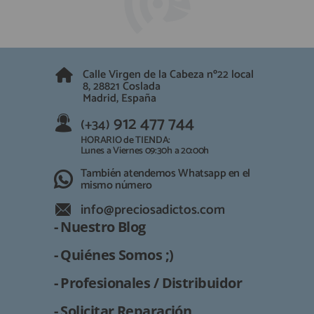
QUIÉNES SOMOS
REGISTRO PROFESIONAL
GUÍA DE COMPRA
Calle Virgen de la Cabeza nº22 local
912 477 744
8, 28821 Coslada
(+34)
Madrid, España
HORARIO de TIENDA:
Lunes a Viernes 09:30h a 20:00h
912 477 744
(+34)
También atendemos Whatsapp
HORARIO de TIENDA:
Lunes a Viernes 09:30h a 20:00h
info@preciosadictos.com
También atendemos Whatsapp en el
mismo número
info@preciosadictos.com
- Nuestro Blog
- Quiénes Somos ;)
- Profesionales / Distribuidor
- Solicitar Reparación