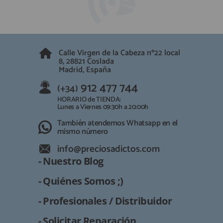
QUIÉNES SOMOS
REGISTRO PROFESIONAL
GUÍA DE COMPRA
Calle Virgen de la Cabeza nº22 local
912 477 744
8, 28821 Coslada
(+34)
Madrid, España
HORARIO de TIENDA:
Lunes a Viernes 09:30h a 20:00h
912 477 744
(+34)
También atendemos Whatsapp
HORARIO de TIENDA:
Lunes a Viernes 09:30h a 20:00h
info@preciosadictos.com
También atendemos Whatsapp en el
mismo número
info@preciosadictos.com
- Nuestro Blog
- Quiénes Somos ;)
- Profesionales / Distribuidor
- Solicitar Reparación