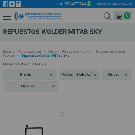
912 477 744
(+34)
info@preciosadictos.com
0
REPUESTOS MÓVILES
Bienvenid@ otra vez
YA SOY CLIENTE
REPUESTOS TABLET
REPUESTOS WOLDER MITAB SKY
REPUESTOS RELOJES INTELIGENTES
REPUESTOS VIDEOCONSOLAS
Estás en Preciosadictos
>
Inicio
>
Repuestos Tablet
>
Repuestos Tablet
Wolder
>
Repuestos Wolder MiTab Sky
REPUESTOS MACBOOK
Mostrando
1
de
1
artículos
Recordarme
¿Olvidó su contraseña?
Recordar aquí
REPUESTOS OTROS DISPOSITIVOS
Precio
Wolder MiTab Sky
Marcas
REPUESTOS PORTÁTILES
Ordenar
HERRAMIENTAS REPARACIÓN
IC CHIP / FPC
PLACAS BASE
Regístrate en un momento
¿ERES NUEVO?
MÓVILES REACONDICIONADOS