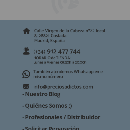
QUIÉNES SOMOS
REGISTRO PROFESIONAL
GUÍA DE COMPRA
Calle Virgen de la Cabeza nº22 local
912 477 744
8, 28821 Coslada
(+34)
Madrid, España
HORARIO de TIENDA:
Lunes a Viernes 09:30h a 20:00h
912 477 744
(+34)
También atendemos Whatsapp
HORARIO de TIENDA:
Lunes a Viernes 09:30h a 20:00h
info@preciosadictos.com
También atendemos Whatsapp en el
mismo número
info@preciosadictos.com
- Nuestro Blog
- Quiénes Somos ;)
- Profesionales / Distribuidor
- Solicitar Reparación