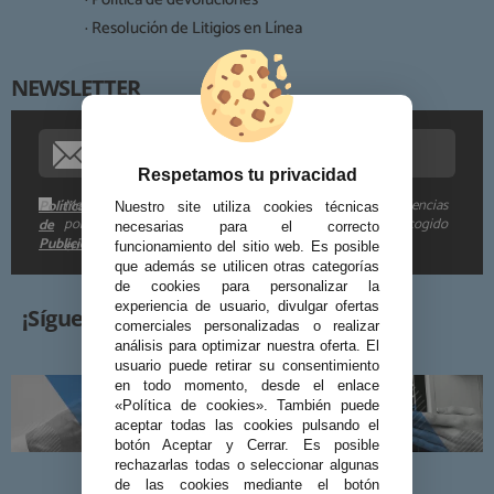
Derechos:
· Resolución de Litigios en Línea
NEWSLETTER
Procedencia de los datos:
Información adicional:
Respetamos tu privacidad
Me gustaría recibir descuentos exclusivos, novedades y tendencias
Política
Nuestro site utiliza cookies técnicas
por e-mail. Puedo darme de baja cuando quiera según lo recogido
de
necesarias para el correcto
Publicidad
en la
.
funcionamiento del sitio web. Es posible
que además se utilicen otras categorías
de cookies para personalizar la
experiencia de usuario, divulgar ofertas
¡Síguenos!
comerciales personalizadas o realizar
análisis para optimizar nuestra oferta. El
usuario puede retirar su consentimiento
en todo momento, desde el enlace
«Política de cookies». También puede
aceptar todas las cookies pulsando el
botón Aceptar y Cerrar. Es posible
rechazarlas todas o seleccionar algunas
de las cookies mediante el botón