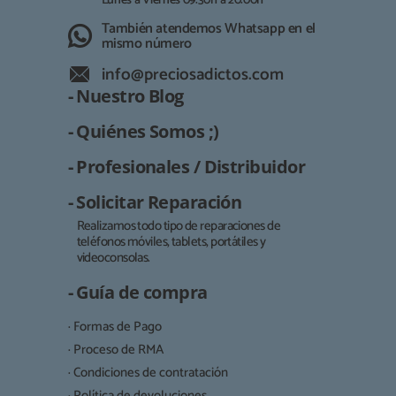
Lunes a Viernes 09:30h a 20:00h
También atendemos Whatsapp en el
mismo número
info@preciosadictos.com
- Nuestro Blog
- Quiénes Somos ;)
- Profesionales / Distribuidor
- Solicitar Reparación
Realizamos todo tipo de reparaciones de
teléfonos móviles, tablets, portátiles y
Responsable:
videoconsolas.
Finalidad:
- Guía de compra
Legitimación:
· Formas de Pago
Destinatarios:
· Proceso de RMA
· Condiciones de contratación
· Política de devoluciones