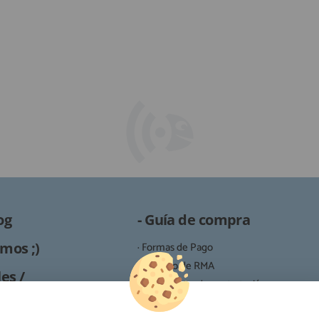
og
- Guía de compra
mos ;)
· Formas de Pago
· Proceso de RMA
es /
· Condiciones de contratación
· Política de devoluciones