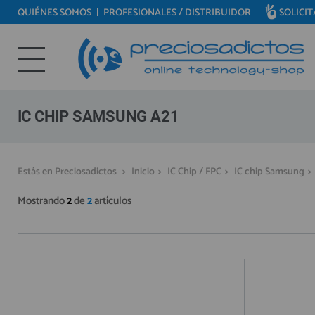
QUIÉNES SOMOS
PROFESIONALES / DISTRIBUIDOR
SOLICI
REPUESTOS MÓVILES
Bienvenid@ otra vez
REPUESTOS TABLET
YA SOY CLIENTE
REPUESTOS RELOJES INTELIGENTES
REPUESTOS VIDEOCONSOLAS
IC CHIP SAMSUNG A21
REPUESTOS MACBOOK
REPUESTOS OTROS DISPOSITIVOS
Recordarme
¿Olvidó su contraseña?
Recordar aquí
Estás en Preciosadictos
>
Inicio
>
IC Chip / FPC
>
IC chip Samsung
>
REPUESTOS PORTÁTILES
Mostrando
2
de
2
artículos
HERRAMIENTAS REPARACIÓN
IC CHIP / FPC
PLACAS BASE
MÓVILES REACONDICIONADOS