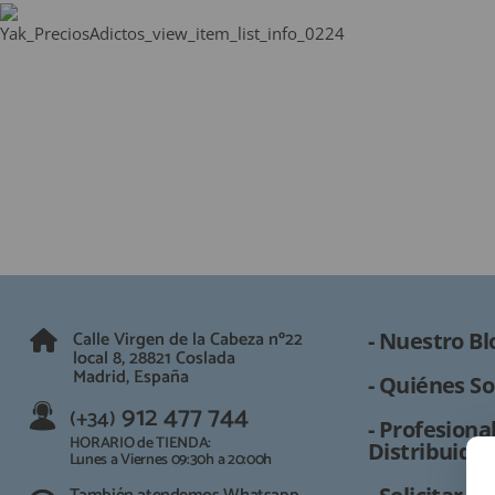
QUIÉNES SOMOS
GUÍA DE COMPRA
912 477 744
(+34)
HORARIO de TIENDA:
Lunes a Viernes 09:30h a 20:00h
También atendemos Whatsapp
info@preciosadictos.com
Calle Virgen de la Cabeza nº22
- Nuestro Bl
local 8, 28821 Coslada
Madrid, España
- Quiénes So
912 477 744
(+34)
- Profesional
HORARIO de TIENDA:
Distribuidor
Lunes a Viernes 09:30h a 20:00h