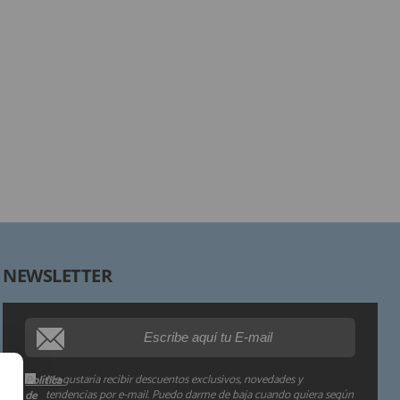
Responsable:
Finalidad:
Legitimación:
Destinatarios:
Derechos:
NEWSLETTER
Procedencia de los datos:
Información adicional:
Me gustaría recibir descuentos exclusivos, novedades y
Política
tendencias por e-mail. Puedo darme de baja cuando quiera según
de