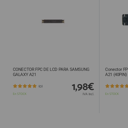
ACCESORIOS
FUNDAS
CRISTAL TEMPLADO
HIDROGEL APOKIN
OUTLET
PROFESIONALES / DISTRIBUIDOR
CONECTOR FPC DE LCD PARA SAMSUNG
Conector FP
SOLICITAR REPARACIÓN
GALAXY A21
A21 (40PIN)
CONSULTAR REPARACIÓN
1,98€
(0)
TOP VENTAS REPUESTOS
En STOCK
IVA Incl.
En STOCK
NOVEDADES
NUESTRO BLOG