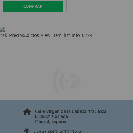
QUIÉNES SOMOS
REGISTRO PROFESIONAL
COMPRAR
GUÍA DE COMPRA
912 477 744
(+34)
HORARIO de TIENDA:
Lunes a Viernes 09:30h a 20:00h
También atendemos Whatsapp
info@preciosadictos.com
Calle Virgen de la Cabeza nº22 local
8, 28821 Coslada
Madrid, España
912 477 744
(+34)