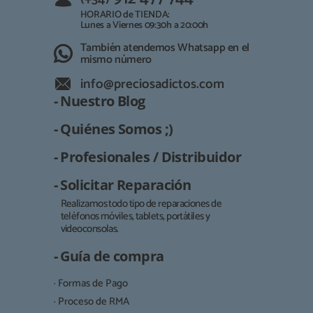
HORARIO de TIENDA:
Lunes a Viernes 09:30h a 20:00h
También atendemos Whatsapp en el
mismo número
info@preciosadictos.com
- Nuestro Blog
- Quiénes Somos ;)
- Profesionales / Distribuidor
- Solicitar Reparación
Realizamos todo tipo de reparaciones de
teléfonos móviles, tablets, portátiles y
Responsable:
videoconsolas.
Finalidad:
- Guía de compra
Legitimación:
· Formas de Pago
Destinatarios:
· Proceso de RMA