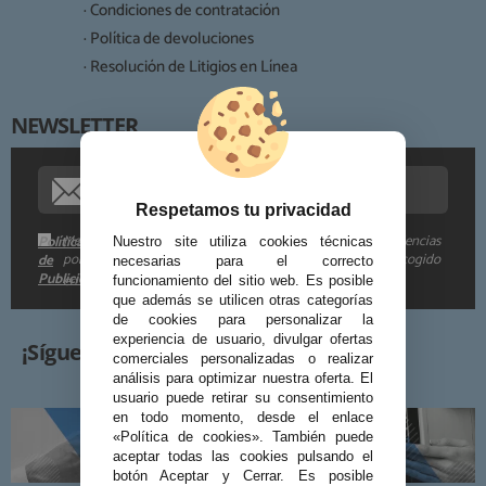
· Condiciones de contratación
· Política de devoluciones
Derechos:
· Resolución de Litigios en Línea
NEWSLETTER
Procedencia de los datos:
Información adicional:
Respetamos tu privacidad
Me gustaría recibir descuentos exclusivos, novedades y tendencias
Política
Nuestro site utiliza cookies técnicas
por e-mail. Puedo darme de baja cuando quiera según lo recogido
de
necesarias para el correcto
Publicidad
en la
.
funcionamiento del sitio web. Es posible
que además se utilicen otras categorías
de cookies para personalizar la
experiencia de usuario, divulgar ofertas
¡Síguenos!
comerciales personalizadas o realizar
análisis para optimizar nuestra oferta. El
usuario puede retirar su consentimiento
en todo momento, desde el enlace
«Política de cookies». También puede
aceptar todas las cookies pulsando el
botón Aceptar y Cerrar. Es posible