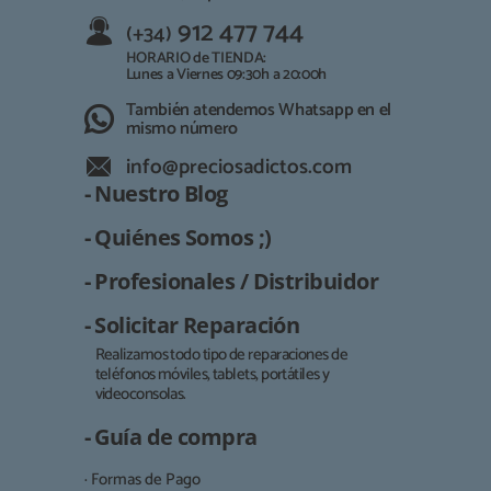
912 477 744
(+34)
HORARIO de TIENDA:
Lunes a Viernes 09:30h a 20:00h
También atendemos Whatsapp en el
mismo número
info@preciosadictos.com
- Nuestro Blog
- Quiénes Somos ;)
- Profesionales / Distribuidor
- Solicitar Reparación
Realizamos todo tipo de reparaciones de
teléfonos móviles, tablets, portátiles y
Responsable:
videoconsolas.
Finalidad:
- Guía de compra
Legitimación:
· Formas de Pago