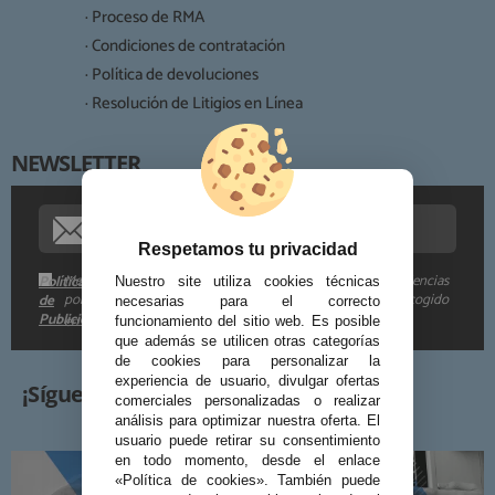
Destinatarios:
· Proceso de RMA
· Condiciones de contratación
· Política de devoluciones
Derechos:
· Resolución de Litigios en Línea
NEWSLETTER
Procedencia de los datos:
Información adicional:
Respetamos tu privacidad
Me gustaría recibir descuentos exclusivos, novedades y tendencias
Política
Nuestro site utiliza cookies técnicas
por e-mail. Puedo darme de baja cuando quiera según lo recogido
de
necesarias para el correcto
Publicidad
en la
.
funcionamiento del sitio web. Es posible
que además se utilicen otras categorías
de cookies para personalizar la
experiencia de usuario, divulgar ofertas
¡Síguenos!
comerciales personalizadas o realizar
análisis para optimizar nuestra oferta. El
usuario puede retirar su consentimiento
en todo momento, desde el enlace
«Política de cookies». También puede