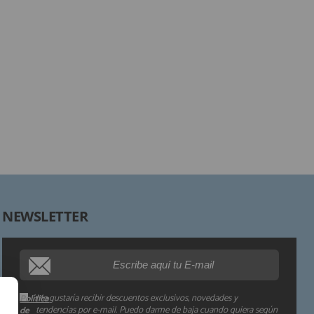
Responsable:
Finalidad:
Legitimación:
Destinatarios:
Derechos:
NEWSLETTER
Procedencia de los datos:
Información adicional:
Me gustaría recibir descuentos exclusivos, novedades y
Política
tendencias por e-mail. Puedo darme de baja cuando quiera según
de