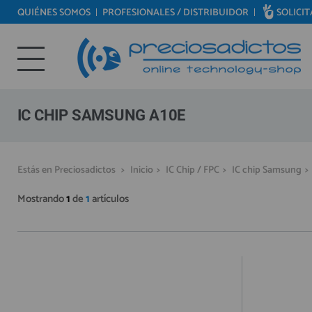
QUIÉNES SOMOS
PROFESIONALES / DISTRIBUIDOR
SOLICI
REPUESTOS MÓVILES
Bienvenid@ otra vez
REPUESTOS TABLET
YA SOY CLIENTE
REPUESTOS RELOJES INTELIGENTES
REPUESTOS VIDEOCONSOLAS
IC CHIP SAMSUNG A10E
REPUESTOS MACBOOK
REPUESTOS OTROS DISPOSITIVOS
Recordarme
¿Olvidó su contraseña?
Recordar aquí
Estás en Preciosadictos
>
Inicio
>
IC Chip / FPC
>
IC chip Samsung
>
REPUESTOS PORTÁTILES
Mostrando
1
de
1
artículos
HERRAMIENTAS REPARACIÓN
IC CHIP / FPC
PLACAS BASE
MÓVILES REACONDICIONADOS