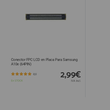
ACCESORIOS
FUNDAS
CRISTAL TEMPLADO
HIDROGEL APOKIN
OUTLET
PROFESIONALES / DISTRIBUIDOR
Conector FPC LCD en Placa Para Samsung
SOLICITAR REPARACIÓN
A10e (64PIN)
CONSULTAR REPARACIÓN
2,99€
(0)
TOP VENTAS REPUESTOS
En STOCK
IVA Incl.
NOVEDADES
NUESTRO BLOG