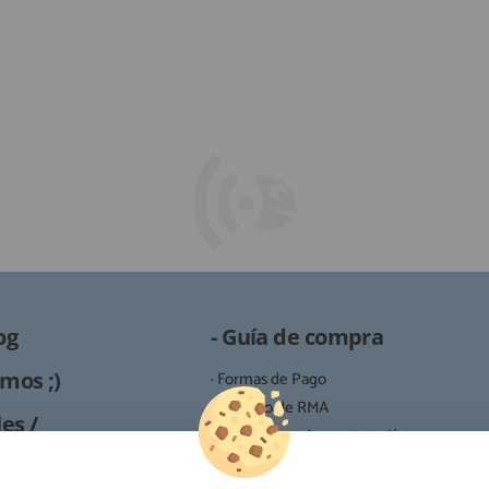
og
- Guía de compra
mos ;)
· Formas de Pago
· Proceso de RMA
es /
· Condiciones de contratación
· Política de devoluciones