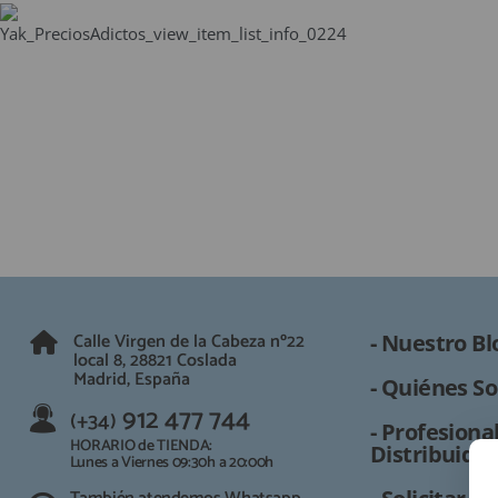
QUIÉNES SOMOS
GUÍA DE COMPRA
912 477 744
(+34)
HORARIO de TIENDA:
Lunes a Viernes 09:30h a 20:00h
También atendemos Whatsapp
info@preciosadictos.com
Calle Virgen de la Cabeza nº22
- Nuestro Bl
local 8, 28821 Coslada
Madrid, España
- Quiénes So
912 477 744
(+34)
- Profesional
HORARIO de TIENDA:
Distribuidor
Lunes a Viernes 09:30h a 20:00h