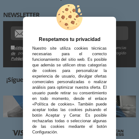
NEWSLETTER
Procedencia de los datos:
Información adicional:
Respetamos tu privacidad
Me gustaría recibir descuentos exclusivos, novedades y tendencias
Política
Nuestro site utiliza cookies técnicas
por e-mail. Puedo darme de baja cuando quiera según lo recogido
de
necesarias para el correcto
Publicidad
en la
.
funcionamiento del sitio web. Es posible
que además se utilicen otras categorías
de cookies para personalizar la
experiencia de usuario, divulgar ofertas
¡Síguenos!
comerciales personalizadas o realizar
análisis para optimizar nuestra oferta. El
usuario puede retirar su consentimiento
en todo momento, desde el enlace
«Política de cookies». También puede
aceptar todas las cookies pulsando el
botón Aceptar y Cerrar. Es posible
rechazarlas todas o seleccionar algunas
de las cookies mediante el botón
Configuración.