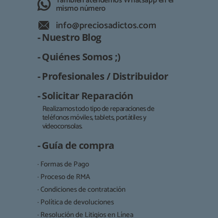
También atendemos Whatsapp en el
mismo número
info@preciosadictos.com
- Nuestro Blog
- Quiénes Somos ;)
- Profesionales / Distribuidor
- Solicitar Reparación
Realizamos todo tipo de reparaciones de
teléfonos móviles, tablets, portátiles y
Responsable:
videoconsolas.
Finalidad:
- Guía de compra
Legitimación:
· Formas de Pago
Destinatarios:
· Proceso de RMA
· Condiciones de contratación
· Política de devoluciones
Derechos:
· Resolución de Litigios en Línea