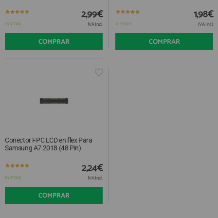
QUIÉNES SOMOS
REGISTRO PROFESIONAL
2,99€
1,98€
GUÍA DE COMPRA
IVA Incl.
IVA Incl.
En STOCK
En STOCK
COMPRAR
COMPRAR
912 477 744
(+34)
HORARIO de TIENDA:
Lunes a Viernes 09:30h a 20:00h
También atendemos Whatsapp
info@preciosadictos.com
Conector FPC LCD en flex Para
Samsung A7 2018 (48 Pin)
2,24€
IVA Incl.
En STOCK
COMPRAR