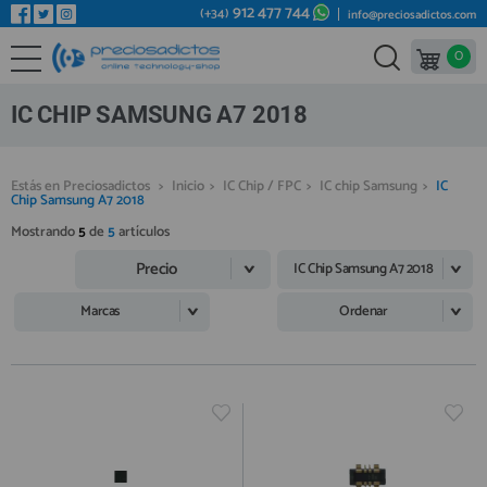
912 477 744
(+34)
info@preciosadictos.com
0
REPUESTOS MÓVILES
Bienvenid@ otra vez
YA SOY CLIENTE
REPUESTOS TABLET
IC CHIP SAMSUNG A7 2018
REPUESTOS RELOJES INTELIGENTES
REPUESTOS VIDEOCONSOLAS
Estás en Preciosadictos
>
Inicio
>
IC Chip / FPC
>
IC chip Samsung
>
IC
Chip Samsung A7 2018
REPUESTOS MACBOOK
Mostrando
5
de
5
artículos
Recordarme
¿Olvidó su contraseña?
Recordar aquí
REPUESTOS OTROS DISPOSITIVOS
Precio
IC Chip Samsung A7 2018
REPUESTOS PORTÁTILES
Marcas
Ordenar
HERRAMIENTAS REPARACIÓN
IC CHIP / FPC
PLACAS BASE
Regístrate en un momento
¿ERES NUEVO?
MÓVILES REACONDICIONADOS