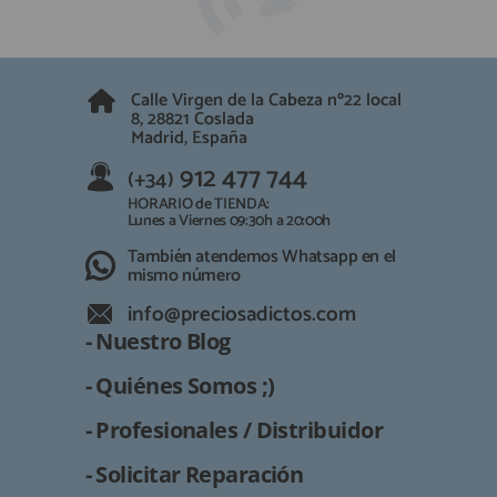
QUIÉNES SOMOS
REGISTRO PROFESIONAL
GUÍA DE COMPRA
Calle Virgen de la Cabeza nº22 local
8, 28821 Coslada
912 477 744
(+34)
Madrid, España
HORARIO de TIENDA:
912 477 744
(+34)
Lunes a Viernes 09:30h a 20:00h
HORARIO de TIENDA:
También atendemos Whatsapp
Lunes a Viernes 09:30h a 20:00h
También atendemos Whatsapp en el
info@preciosadictos.com
mismo número
info@preciosadictos.com
- Nuestro Blog
- Quiénes Somos ;)
- Profesionales / Distribuidor
- Solicitar Reparación