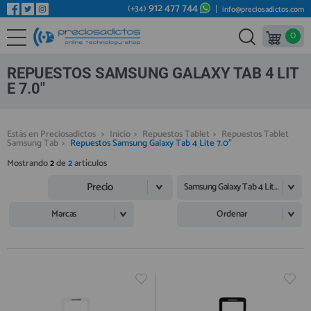
912 477 744
(+34)
info@preciosadictos.com
0
REPUESTOS MÓVILES
Bienvenid@ otra vez
YA SOY CLIENTE
REPUESTOS TABLET
REPUESTOS SAMSUNG GALAXY TAB 4 LIT
REPUESTOS RELOJES INTELIGENTES
E 7.0"
REPUESTOS VIDEOCONSOLAS
Estás en Preciosadictos
>
Inicio
>
Repuestos Tablet
>
Repuestos Tablet
REPUESTOS MACBOOK
Samsung Tab
>
Repuestos Samsung Galaxy Tab 4 Lite 7.0"
Recordarme
¿Olvidó su contraseña?
Recordar aquí
REPUESTOS OTROS DISPOSITIVOS
Mostrando
2
de
2
artículos
Precio
REPUESTOS PORTÁTILES
Samsung Galaxy Tab 4 Lite 7.0"
HERRAMIENTAS REPARACIÓN
Marcas
Ordenar
IC CHIP / FPC
PLACAS BASE
Regístrate en un momento
¿ERES NUEVO?
MÓVILES REACONDICIONADOS