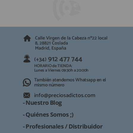
QUIÉNES SOMOS
REGISTRO PROFESIONAL
GUÍA DE COMPRA
912 477 744
(+34)
Calle Virgen de la Cabeza nº22 local
8, 28821 Coslada
HORARIO de TIENDA:
Madrid, España
Lunes a Viernes 09:30h a 20:00h
912 477 744
(+34)
También atendemos Whatsapp
HORARIO de TIENDA:
info@preciosadictos.com
Lunes a Viernes 09:30h a 20:00h
También atendemos Whatsapp en el
mismo número
info@preciosadictos.com
- Nuestro Blog
- Quiénes Somos ;)
- Profesionales / Distribuidor