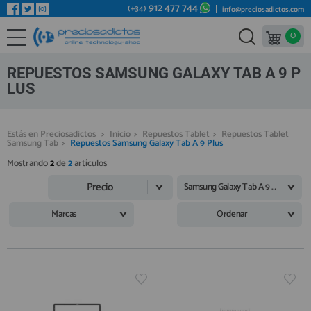
912 477 744
(+34)
info@preciosadictos.com
0
REPUESTOS MÓVILES
Bienvenid@ otra vez
YA SOY CLIENTE
REPUESTOS TABLET
REPUESTOS SAMSUNG GALAXY TAB A 9 P
REPUESTOS RELOJES INTELIGENTES
LUS
REPUESTOS VIDEOCONSOLAS
Estás en Preciosadictos
>
Inicio
>
Repuestos Tablet
>
Repuestos Tablet
REPUESTOS MACBOOK
Samsung Tab
>
Repuestos Samsung Galaxy Tab A 9 Plus
Recordarme
¿Olvidó su contraseña?
Recordar aquí
REPUESTOS OTROS DISPOSITIVOS
Mostrando
2
de
2
artículos
Precio
REPUESTOS PORTÁTILES
Samsung Galaxy Tab A 9 Plus
HERRAMIENTAS REPARACIÓN
Marcas
Ordenar
IC CHIP / FPC
PLACAS BASE
Regístrate en un momento
¿ERES NUEVO?
MÓVILES REACONDICIONADOS