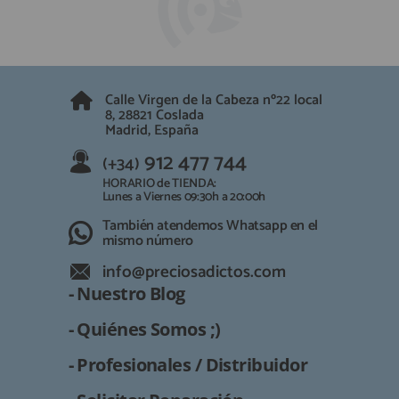
QUIÉNES SOMOS
REGISTRO PROFESIONAL
GUÍA DE COMPRA
Calle Virgen de la Cabeza nº22 local
912 477 744
(+34)
8, 28821 Coslada
Madrid, España
HORARIO de TIENDA:
Lunes a Viernes 09:30h a 20:00h
912 477 744
(+34)
También atendemos Whatsapp
HORARIO de TIENDA:
Lunes a Viernes 09:30h a 20:00h
info@preciosadictos.com
También atendemos Whatsapp en el
mismo número
info@preciosadictos.com
- Nuestro Blog
- Quiénes Somos ;)
- Profesionales / Distribuidor