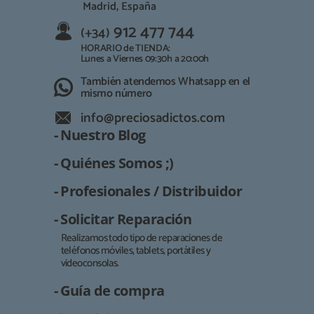
Madrid, España
912 477 744
(+34)
HORARIO de TIENDA:
Lunes a Viernes 09:30h a 20:00h
También atendemos Whatsapp en el
mismo número
info@preciosadictos.com
- Nuestro Blog
- Quiénes Somos ;)
- Profesionales / Distribuidor
- Solicitar Reparación
Realizamos todo tipo de reparaciones de
teléfonos móviles, tablets, portátiles y
Responsable:
videoconsolas.
Finalidad:
- Guía de compra
Legitimación: