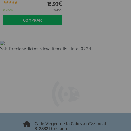
QUIÉNES SOMOS
16,93€
REGISTRO PROFESIONAL
GUÍA DE COMPRA
IVA Incl.
En STOCK
COMPRAR
912 477 744
(+34)
HORARIO de TIENDA:
Lunes a Viernes 09:30h a 20:00h
También atendemos Whatsapp
info@preciosadictos.com
Calle Virgen de la Cabeza nº22 local
8, 28821 Coslada