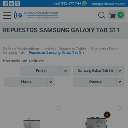
912 477 744
(+34)
info@preciosadictos.com
0
REPUESTOS MÓVILES
Bienvenid@ otra vez
YA SOY CLIENTE
REPUESTOS TABLET
REPUESTOS SAMSUNG GALAXY TAB S11
REPUESTOS RELOJES INTELIGENTES
REPUESTOS VIDEOCONSOLAS
Estás en Preciosadictos
>
Inicio
>
Repuestos Tablet
>
Repuestos Tablet
Samsung Tab
>
Repuestos Samsung Galaxy Tab S11
REPUESTOS MACBOOK
Mostrando
3
de
3
artículos
Recordarme
¿Olvidó su contraseña?
Recordar aquí
REPUESTOS OTROS DISPOSITIVOS
Precio
Samsung Galaxy Tab S11
REPUESTOS PORTÁTILES
Marcas
Ordenar
HERRAMIENTAS REPARACIÓN
IC CHIP / FPC
PLACAS BASE
Regístrate en un momento
¿ERES NUEVO?
MÓVILES REACONDICIONADOS