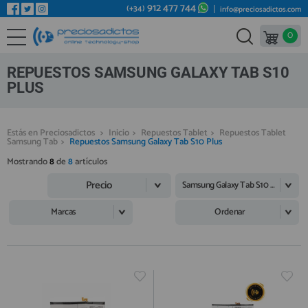
912 477 744
(+34)
info@preciosadictos.com
0
REPUESTOS MÓVILES
Bienvenid@ otra vez
YA SOY CLIENTE
REPUESTOS TABLET
REPUESTOS SAMSUNG GALAXY TAB S10
REPUESTOS RELOJES INTELIGENTES
PLUS
REPUESTOS VIDEOCONSOLAS
Estás en Preciosadictos
>
Inicio
>
Repuestos Tablet
>
Repuestos Tablet
REPUESTOS MACBOOK
Samsung Tab
>
Repuestos Samsung Galaxy Tab S10 Plus
Recordarme
¿Olvidó su contraseña?
Recordar aquí
REPUESTOS OTROS DISPOSITIVOS
Mostrando
8
de
8
artículos
Precio
REPUESTOS PORTÁTILES
Samsung Galaxy Tab S10 Plus
HERRAMIENTAS REPARACIÓN
Marcas
Ordenar
IC CHIP / FPC
PLACAS BASE
Regístrate en un momento
¿ERES NUEVO?
MÓVILES REACONDICIONADOS