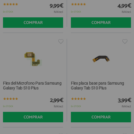
QUIÉNES SOMOS
REGISTRO PROFESIONAL
9,99€
4,99€
GUÍA DE COMPRA
IVA Incl.
IVA Incl.
En STOCK
En STOCK
COMPRAR
COMPRAR
912 477 744
(+34)
HORARIO de TIENDA:
Lunes a Viernes 09:30h a 20:00h
También atendemos Whatsapp
info@preciosadictos.com
Flex del Microfono Para Samsung
Flex placa base para Samsung
Galaxy Tab S10 Plus
Galaxy Tab S10 Plus
2,99€
3,99€
IVA Incl.
IVA Incl.
En STOCK
En STOCK
COMPRAR
COMPRAR