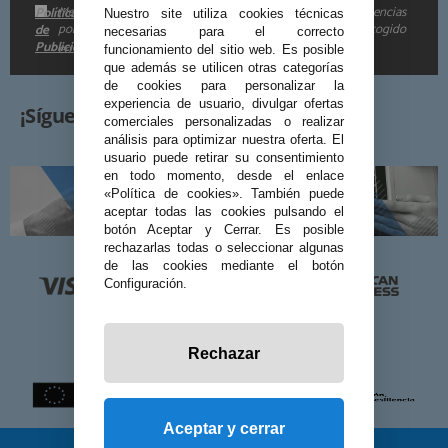
Me gustaría recibir descuentos exclusivos, novedades y tendencias
Política
Nuestro site utiliza cookies técnicas
por e-mail. Puedo darme de baja cuando quiera según lo recogido
de
necesarias para el correcto
Publicidad
en la
.
funcionamiento del sitio web. Es posible
que además se utilicen otras categorías
de cookies para personalizar la
experiencia de usuario, divulgar ofertas
¡Síguenos!
comerciales personalizadas o realizar
análisis para optimizar nuestra oferta. El
usuario puede retirar su consentimiento
en todo momento, desde el enlace
«Política de cookies». También puede
aceptar todas las cookies pulsando el
botón Aceptar y Cerrar. Es posible
rechazarlas todas o seleccionar algunas
de las cookies mediante el botón
Configuración.
Rechazar
Aceptar y cerrar