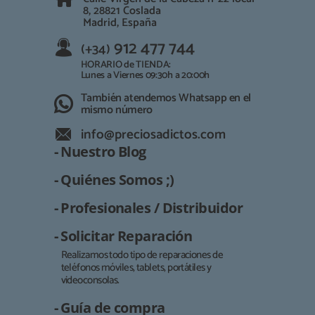
8, 28821 Coslada
Madrid, España
912 477 744
(+34)
HORARIO de TIENDA:
Lunes a Viernes 09:30h a 20:00h
También atendemos Whatsapp en el
mismo número
info@preciosadictos.com
- Nuestro Blog
- Quiénes Somos ;)
- Profesionales / Distribuidor
- Solicitar Reparación
Realizamos todo tipo de reparaciones de
teléfonos móviles, tablets, portátiles y
Responsable:
videoconsolas.
Finalidad:
- Guía de compra