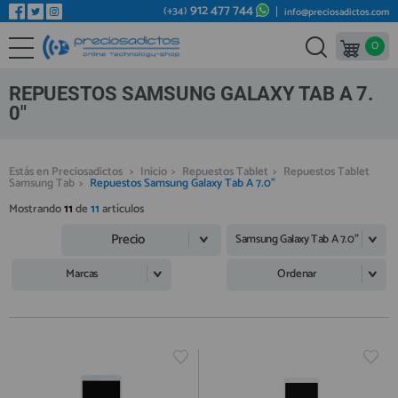
912 477 744
(+34)
info@preciosadictos.com
0
REPUESTOS MÓVILES
Bienvenid@ otra vez
YA SOY CLIENTE
REPUESTOS TABLET
REPUESTOS SAMSUNG GALAXY TAB A 7.
REPUESTOS RELOJES INTELIGENTES
0"
REPUESTOS VIDEOCONSOLAS
Estás en Preciosadictos
>
Inicio
>
Repuestos Tablet
>
Repuestos Tablet
REPUESTOS MACBOOK
Samsung Tab
>
Repuestos Samsung Galaxy Tab A 7.0"
Recordarme
¿Olvidó su contraseña?
Recordar aquí
REPUESTOS OTROS DISPOSITIVOS
Mostrando
11
de
11
artículos
Precio
REPUESTOS PORTÁTILES
Samsung Galaxy Tab A 7.0"
HERRAMIENTAS REPARACIÓN
Marcas
Ordenar
IC CHIP / FPC
PLACAS BASE
Regístrate en un momento
¿ERES NUEVO?
MÓVILES REACONDICIONADOS