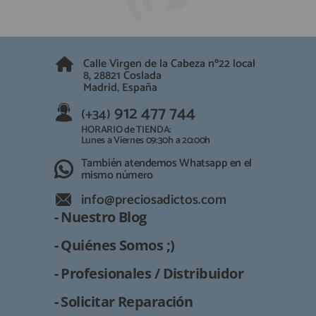
QUIÉNES SOMOS
REGISTRO PROFESIONAL
GUÍA DE COMPRA
Calle Virgen de la Cabeza nº22 local
8, 28821 Coslada
912 477 744
(+34)
Madrid, España
HORARIO de TIENDA:
912 477 744
(+34)
Lunes a Viernes 09:30h a 20:00h
HORARIO de TIENDA:
También atendemos Whatsapp
Lunes a Viernes 09:30h a 20:00h
También atendemos Whatsapp en el
info@preciosadictos.com
mismo número
info@preciosadictos.com
- Nuestro Blog
- Quiénes Somos ;)
- Profesionales / Distribuidor
- Solicitar Reparación