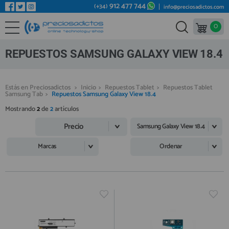
912 477 744
(+34)
info@preciosadictos.com
0
REPUESTOS MÓVILES
Bienvenid@ otra vez
YA SOY CLIENTE
REPUESTOS TABLET
REPUESTOS SAMSUNG GALAXY VIEW 18.4
REPUESTOS RELOJES INTELIGENTES
REPUESTOS VIDEOCONSOLAS
Estás en Preciosadictos
>
Inicio
>
Repuestos Tablet
>
Repuestos Tablet
Samsung Tab
>
Repuestos Samsung Galaxy View 18.4
REPUESTOS MACBOOK
Mostrando
2
de
2
artículos
Recordarme
¿Olvidó su contraseña?
Recordar aquí
REPUESTOS OTROS DISPOSITIVOS
Precio
Samsung Galaxy View 18.4
REPUESTOS PORTÁTILES
Marcas
Ordenar
HERRAMIENTAS REPARACIÓN
IC CHIP / FPC
PLACAS BASE
Regístrate en un momento
¿ERES NUEVO?
MÓVILES REACONDICIONADOS