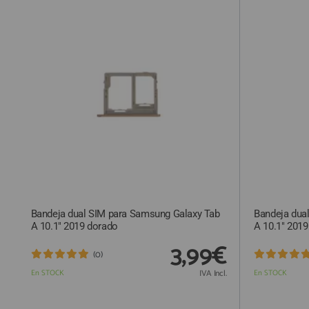
QUIÉNES SOMOS
GUÍA DE COMPRA
912 477 744
(+34)
HORARIO de TIENDA:
Lunes a Viernes 09:30h a 20:00h
También atendemos Whatsapp
info@preciosadictos.com
Bandeja dual SIM para Samsung Galaxy Tab
Bandeja dua
A 10.1" 2019 dorado
A 10.1" 2019
3,99€
(0)
En STOCK
IVA Incl.
En STOCK