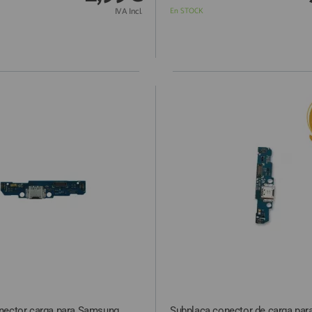
IVA Incl.
En STOCK
nector carga para Samsung
Subplaca conector de carga pa