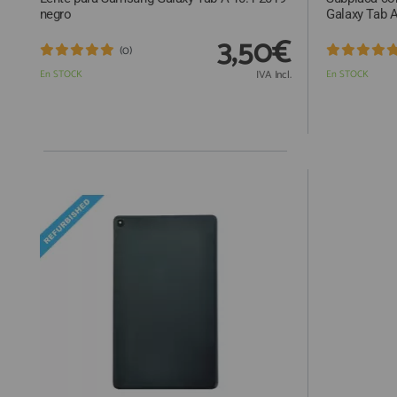
negro
Galaxy Tab A
3,50€
(0)
En STOCK
IVA Incl.
En STOCK