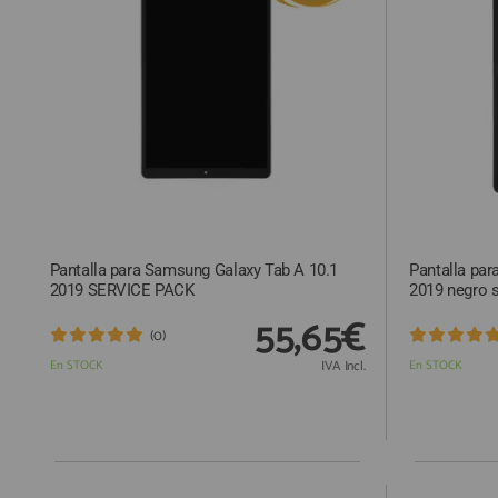
ACCESORIOS
FUNDAS
CRISTAL TEMPLADO
HIDROGEL APOKIN
OUTLET
PROFESIONALES / DISTRIBUIDOR
Pantalla para Samsung Galaxy Tab A 10.1
Pantalla par
SOLICITAR REPARACIÓN
2019 SERVICE PACK
2019 negro 
CONSULTAR REPARACIÓN
55,65€
(0)
TOP VENTAS REPUESTOS
En STOCK
IVA Incl.
En STOCK
NOVEDADES
NUESTRO BLOG