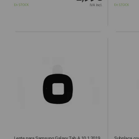
En STOCK
IVA Incl.
En STOCK
Lente para Samsung Galaxy Tab A 10.1 2019
Subplaca co