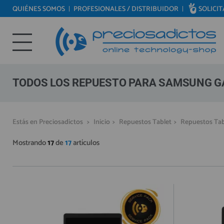
QUIÉNES SOMOS
PROFESIONALES / DISTRIBUIDOR
SOLICI
REPUESTOS MÓVILES
Bienvenid@ otra vez
REPUESTOS TABLET
YA SOY CLIENTE
REPUESTOS RELOJES INTELIGENTES
REPUESTOS VIDEOCONSOLAS
TODOS LOS REPUESTO PARA SAMSUNG GA
REPUESTOS MACBOOK
REPUESTOS OTROS DISPOSITIVOS
Recordarme
¿Olvidó su contraseña?
Recordar aquí
Estás en Preciosadictos
>
Inicio
>
Repuestos Tablet
>
Repuestos Ta
REPUESTOS PORTÁTILES
Mostrando
17
de
17
artículos
HERRAMIENTAS REPARACIÓN
IC CHIP / FPC
PLACAS BASE
MÓVILES REACONDICIONADOS