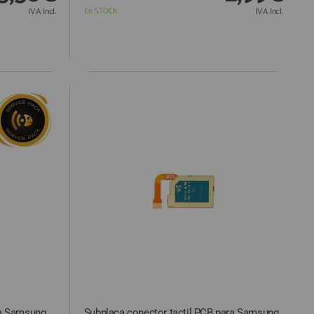
IVA Incl.
En STOCK
IVA Incl.
ra Samsung
Subplaca conector tactil PCB para Samsung