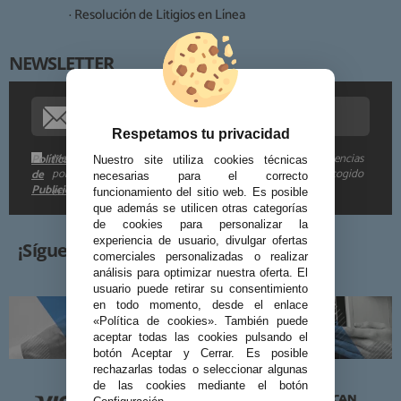
· Resolución de Litigios en Línea
NEWSLETTER
Procedencia de los datos:
Información adicional:
Respetamos tu privacidad
Me gustaría recibir descuentos exclusivos, novedades y tendencias
Política
Nuestro site utiliza cookies técnicas
por e-mail. Puedo darme de baja cuando quiera según lo recogido
de
necesarias para el correcto
Publicidad
en la
.
funcionamiento del sitio web. Es posible
que además se utilicen otras categorías
de cookies para personalizar la
experiencia de usuario, divulgar ofertas
¡Síguenos!
comerciales personalizadas o realizar
análisis para optimizar nuestra oferta. El
usuario puede retirar su consentimiento
en todo momento, desde el enlace
«Política de cookies». También puede
aceptar todas las cookies pulsando el
botón Aceptar y Cerrar. Es posible
rechazarlas todas o seleccionar algunas
de las cookies mediante el botón