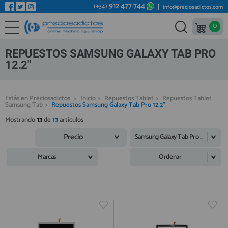
912 477 744
(+34)
info@preciosadictos.com
0
REPUESTOS MÓVILES
Bienvenid@ otra vez
YA SOY CLIENTE
REPUESTOS TABLET
REPUESTOS SAMSUNG GALAXY TAB PRO
REPUESTOS RELOJES INTELIGENTES
12.2"
REPUESTOS VIDEOCONSOLAS
Estás en Preciosadictos
>
Inicio
>
Repuestos Tablet
>
Repuestos Tablet
REPUESTOS MACBOOK
Samsung Tab
>
Repuestos Samsung Galaxy Tab Pro 12.2"
Recordarme
¿Olvidó su contraseña?
Recordar aquí
REPUESTOS OTROS DISPOSITIVOS
Mostrando
13
de
13
artículos
Precio
REPUESTOS PORTÁTILES
Samsung Galaxy Tab Pro 12.2"
HERRAMIENTAS REPARACIÓN
Marcas
Ordenar
IC CHIP / FPC
PLACAS BASE
Regístrate en un momento
¿ERES NUEVO?
MÓVILES REACONDICIONADOS