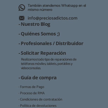
También atendemos Whatsapp en el
mismo número
info@preciosadictos.com
- Nuestro Blog
- Quiénes Somos ;)
- Profesionales / Distribuidor
- Solicitar Reparación
Realizamos todo tipo de reparaciones de
teléfonos móviles, tablets, portátiles y
Responsable:
videoconsolas.
Finalidad:
- Guía de compra
Legitimación:
· Formas de Pago
Destinatarios:
· Proceso de RMA
· Condiciones de contratación
· Política de devoluciones
Derechos: